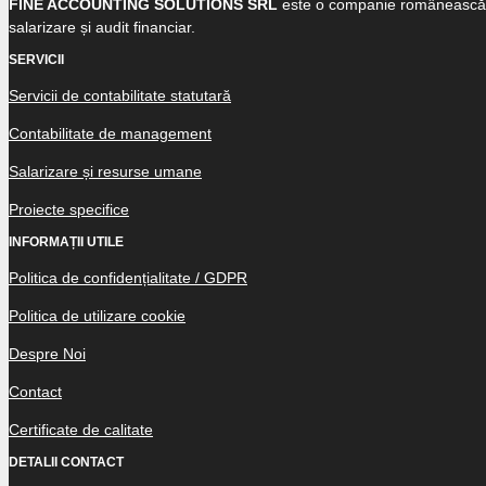
FINE ACCOUNTING SOLUTIONS SRL
este o companie românească sp
salarizare și audit financiar.
SERVICII
Servicii de contabilitate statutară
Contabilitate de management
Salarizare și resurse umane
Proiecte specifice
INFORMAȚII UTILE
Politica de confidențialitate / GDPR
Politica de utilizare cookie
Despre Noi
Contact
Certificate de calitate
DETALII CONTACT