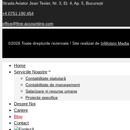
Strada Aviator Jean Texier, Nr. 3, Et. 4, Ap. 5, București
+4 0751 190 454
office@fine-accounting.com
©2026 Toate drepturile rezervate ! Site realizat de
InMotion Media
Home
Serviciile Noastre
Contabilitate statutară
Contabilitate de management
Salarizare și resurse umane
Proiecte specifice
Despre Noi
Cariere
Blog
Contact