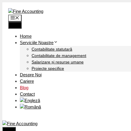
Sari
la
Meniu
conținut
Meniu
Home
Serviciile Noastre
Contabilitate statutară
Contabilitate de management
Salarizare și resurse umane
Proiecte specifice
Despre Noi
Cariere
Blog
Contact
Menu