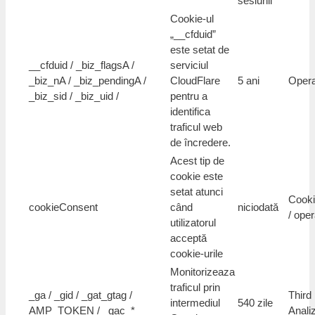
sesiunii
Cookie-ul
„__cfduid”
este setat de
__cfduid / _biz_flagsA /
serviciul
_biz_nA / _biz_pendingA /
CloudFlare
5 ani
Opera
_biz_sid / _biz_uid /
pentru a
identifica
traficul web
de încredere.
Acest tip de
cookie este
setat atunci
Cooki
cookieConsent
când
niciodată
/ oper
utilizatorul
acceptă
cookie-urile
Monitorizeaza
traficul prin
_ga / _gid / _gat_gtag /
Third 
intermediul
540 zile
AMP_TOKEN / _gac_*
Anali