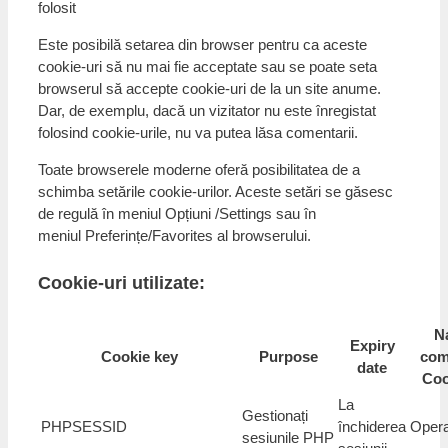
folosit
Este posibilă setarea din browser pentru ca aceste
cookie-uri să nu mai fie acceptate sau se poate seta
browserul să accepte cookie-uri de la un site anume.
Dar, de exemplu, dacă un vizitator nu este înregistat
folosind cookie-urile, nu va putea lăsa comentarii.
Toate browserele moderne oferă posibilitatea de a
schimba setările cookie-urilor. Aceste setări se găsesc
de regulă în meniul Opțiuni /Settings sau în
meniul Preferințe/Favorites al browserului.
Cookie-uri utilizate:
N
Expiry
Cookie key
Purpose
com
date
Coo
La
Gestionați
PHPSESSID
închiderea
Opera
sesiunile PHP