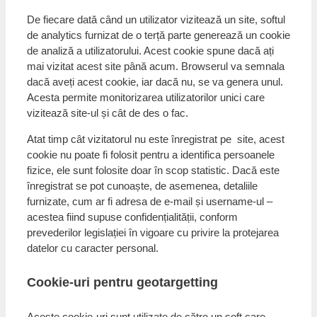
De fiecare dată când un utilizator vizitează un site, softul
de analytics furnizat de o terță parte generează un cookie
de analiză a utilizatorului. Acest cookie spune dacă ați
mai vizitat acest site până acum. Browserul va semnala
dacă aveți acest cookie, iar dacă nu, se va genera unul.
Acesta permite monitorizarea utilizatorilor unici care
vizitează site-ul și cât de des o fac.
Atat timp cât vizitatorul nu este înregistrat pe site, acest
cookie nu poate fi folosit pentru a identifica persoanele
fizice, ele sunt folosite doar în scop statistic. Dacă este
înregistrat se pot cunoaște, de asemenea, detaliile
furnizate, cum ar fi adresa de e-mail și username-ul –
acestea fiind supuse confidențialității, conform
prevederilor legislației în vigoare cu privire la protejarea
datelor cu caracter personal.
Cookie-uri pentru geotargetting
Aceste cookie-uri sunt utilizate de către un soft care