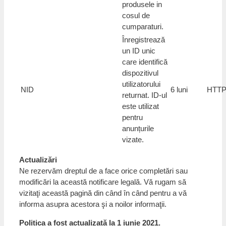
produsele in
cosul de
cumparaturi.
Înregistrează
un ID unic
care identifică
dispozitivul
utilizatorului
NID
6 luni
HTTP
returnat. ID-ul
este utilizat
pentru
anunțurile
vizate.
Actualizări
Ne rezervăm dreptul de a face orice completări sau
modificări la această notificare legală. Vă rugam să
vizitaţi această pagină din când în când pentru a vă
informa asupra acestora şi a noilor informaţii.
Politica a fost actualizată la 1 iunie 2021.