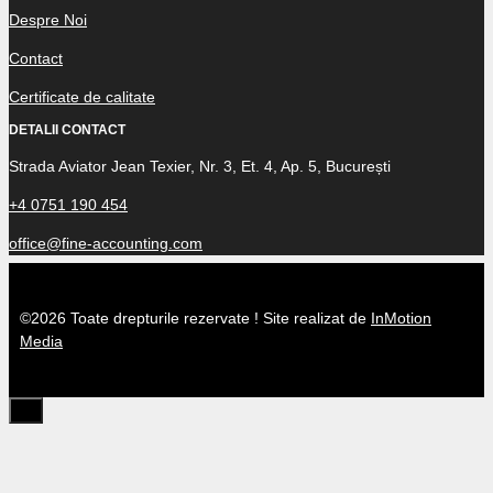
Despre Noi
Contact
Certificate de calitate
DETALII CONTACT
Strada Aviator Jean Texier, Nr. 3, Et. 4, Ap. 5, București
+4 0751 190 454
office@fine-accounting.com
©2026 Toate drepturile rezervate ! Site realizat de
InMotion
Media
Close