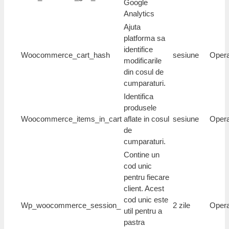
Google
Analytics
Ajuta
platforma sa
identifice
Woocommerce_cart_hash
sesiune
Opera
modificarile
din cosul de
cumparaturi.
Identifica
produsele
Woocommerce_items_in_cart
aflate in cosul
sesiune
Opera
de
cumparaturi.
Contine un
cod unic
pentru fiecare
client. Acest
cod unic este
Wp_woocommerce_session_
2 zile
Opera
util pentru a
pastra