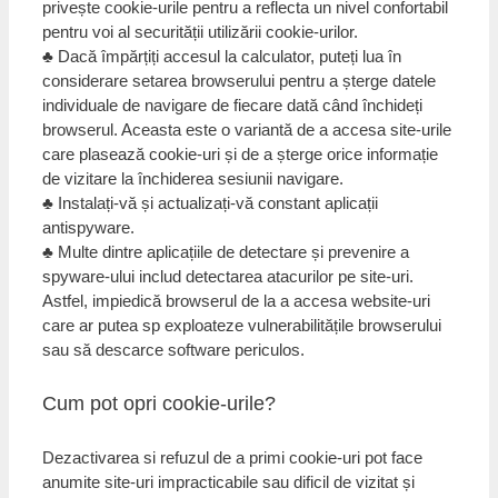
privește cookie-urile pentru a reflecta un nivel confortabil
pentru voi al securității utilizării cookie-urilor.
♣ Dacă împărțiți accesul la calculator, puteți lua în
considerare setarea browserului pentru a șterge datele
individuale de navigare de fiecare dată când închideți
browserul. Aceasta este o variantă de a accesa site-urile
care plasează cookie-uri și de a șterge orice informație
de vizitare la închiderea sesiunii navigare.
♣ Instalați-vă și actualizați-vă constant aplicații
antispyware.
♣ Multe dintre aplicațiile de detectare și prevenire a
spyware-ului includ detectarea atacurilor pe site-uri.
Astfel, impiedică browserul de la a accesa website-uri
care ar putea sp exploateze vulnerabilitățile browserului
sau să descarce software periculos.
Cum pot opri cookie-urile?
Dezactivarea si refuzul de a primi cookie-uri pot face
anumite site-uri impracticabile sau dificil de vizitat și