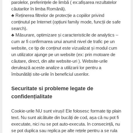
parolelor, preferințele de limbă ( ex:afișarea rezultatelor
căutarilor în limba Română).
♣ Reținerea filtrelor de protecție a copiilor privind
conținutul pe Internet (opțiuni family mode, funcții de safe
search).
♣ Măsurare, optimizare și caracteristicile de analytics –
cum ar fi confirmarea unui anumit nivel de trafic pe un
website, ce tip de conținut este vizualizat și modul cum
un utilizator ajunge pe un website (ex: prin motoare de
căutare, direct, din alte website-uri ). Website-urile
derulează aceste analize a utilizarii lor pentru a
îmbunătăți site-urile în beneficiul userilor.
Securitate si probleme legate de
confidențialitate
Cookie-urile NU sunt viruși! Ele folosesc formate tip plain
text. Nu sunt alcătuite din bucăți de cod, așa că nu pot fi
executate, nici nu se pot auto-executa. In consecință, nu
se pot duplica sau replica pe alte rețele pentru a se rula