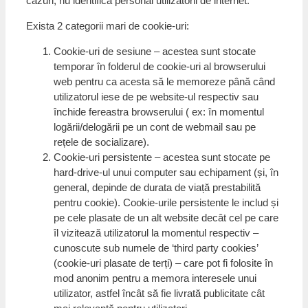
cazuri, nu identifică personal utilizatorii de internet.
Exista 2 categorii mari de cookie-uri:
Cookie-uri de sesiune – acestea sunt stocate
temporar în folderul de cookie-uri al browserului
web pentru ca acesta să le memoreze până când
utilizatorul iese de pe website-ul respectiv sau
închide fereastra browserului ( ex: în momentul
logării/delogării pe un cont de webmail sau pe
rețele de socializare).
Cookie-uri persistente – acestea sunt stocate pe
hard-drive-ul unui computer sau echipament (și, în
general, depinde de durata de viață prestabilită
pentru cookie). Cookie-urile persistente le includ și
pe cele plasate de un alt website decât cel pe care
îl vizitează utilizatorul la momentul respectiv –
cunoscute sub numele de ‘third party cookies’
(cookie-uri plasate de terți) – care pot fi folosite în
mod anonim pentru a memora interesele unui
utilizator, astfel încât să fie livrată publicitate cât