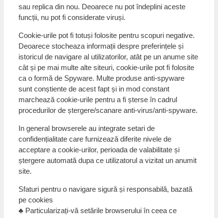
sau replica din nou. Deoarece nu pot îndeplini aceste
funcții, nu pot fi considerate viruși.
Cookie-urile pot fi totuși folosite pentru scopuri negative.
Deoarece stocheaza informații despre preferințele și
istoricul de navigare al utilizatorilor, atât pe un anume site
cât și pe mai multe alte siteuri, cookie-urile pot fi folosite
ca o formă de Spyware. Multe produse anti-spyware
sunt conștiente de acest fapt și in mod constant
marchează cookie-urile pentru a fi șterse în cadrul
procedurilor de ștergere/scanare anti-virus/anti-spyware.
In general browserele au integrate setari de
confidențialitate care furnizează diferite nivele de
acceptare a cookie-urilor, perioada de valabilitate și
ștergere automată dupa ce utilizatorul a vizitat un anumit
site.
Sfaturi pentru o navigare sigură și responsabilă, bazată
pe cookies
♣ Particularizați-vă setările browserului în ceea ce