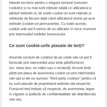
folosite exclusiv pentru o singura sesiune (session
cookies) și nu mai sunt reținute odată ce utilizatorul a
părăsit website-ul, iar unele cookie-uri sunt reținute și
refolosite de fiecare dată când utilizatorul revine pe acel
website (cookie-uri permanente). Cu toate aceste,
cookie-urile pot fi șterse de un utilizator în orice moment
prin intermediul setărilor browserului.
Ce sunt cookie-urile plasate de terți?
Anumite secțiuni de conținut de pe unele site-uri pot fi
furnizate prin intermediul unor terțe părți/furnizori
(ex: news box, un video sau o reclamă). Aceste terțe
părțti pot plasa de asemenea cookie-uri prin intermediul
site-ului și ele se numesc “third party cookies” pentru că
nu sunt plasate de proprietarul website-ului respectiv.
Furnizorii terți trebuie să respecte, de asemenea, legea
în vigoare și politicile de confidențialitate ale deținătorului
site-ului.